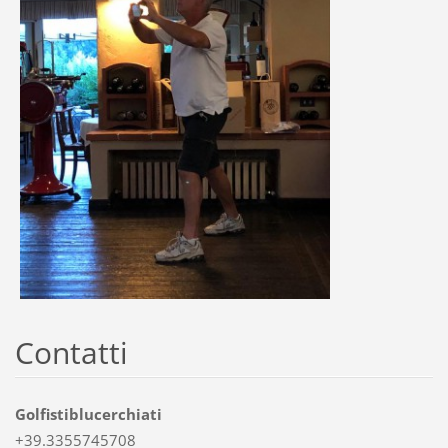
Contatti
Golfistiblucerchiati
+39.3355745708